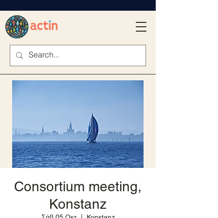
Consortium meeting,
Konstanz
Σάβ 05 Οκτ
  |  
Konstanz