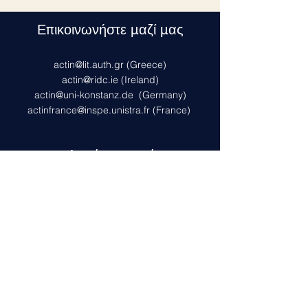
Επικοινωνήστε μαζί μας
actin@lit.auth.gr
(Greece)
actin@ridc.ie (Ireland)
actin@uni-konstanz.de
(Germany)
actinfrance@inspe.unistra.fr
(France)
Πολιτική προστασίας
προσωπικών
δεδομένων
Αυτό το έργο έχει λάβει χρηματοδότηση