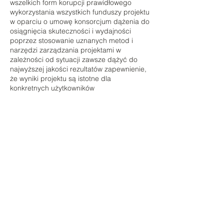
wszelkich form korupcji prawidłowego
wykorzystania wszystkich funduszy projektu
w oparciu o umowę konsorcjum dążenia do
osiągnięcia skuteczności i wydajności
poprzez stosowanie uznanych metod i
narzędzi zarządzania projektami w
zależności od sytuacji zawsze dążyć do
najwyższej jakości rezultatów zapewnienie,
że wyniki projektu są istotne dla
konkretnych użytkowników
końcowych/beneficjentów projektu
regularne monitorowanie postępów
projektu poszanowanie różnych interesów
partnerów projektu i proaktywne omawianie
z partnerami konfliktów interesów w
konsorcjum projektowym zagwarantowanie,
że wszelkie informacje lub komunikaty
dotyczące działań projektowych są łatwo
dostępne zapewnienie przejrzystego
podziału zadań między beneficjentów i
partnerów stowarzyszonych.
W razie potrzeby Kodeks zostanie poddany
przeglądowi w celu ulepszenia zgodnie ze